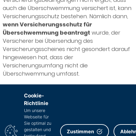
auch die Überschwemmung versichert ist, kann
Versicherungsschutz bestehen. Nämlich dann,
wenn Versicherungsschutz für
Überschwemmung beantragt
wurde, der
Versicherer bei Übersendung des
Versicherungsscheines nicht gesondert darauf
hingewiesen hat, dass der
Versicherungsumfang nicht die
Überschwemmung umfasst.
Die Versicherungsbedingungen für die
Wohngebäudeversicherung sind sehr ähnlich,
Cookie-
so dass die Ausführungen auch für die
Richtlinie
Wohngebäudeversicherung Gültigkeit haben.
Um unsere
Webseite für
Sie optimal zu
Risikoausschluss
gestalten und
Zustimmen
Ableh
In den Versicherungsbedingungen findet sich
fortlaufend